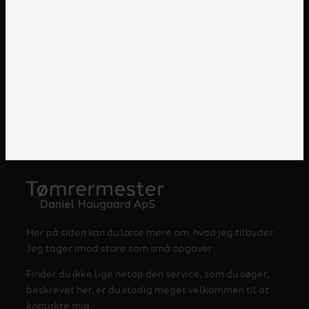
Her på siden kan du læse mere om, hvad jeg tilbyder.
Jeg tager imod store som små opgaver.
Finder du ikke lige netop den service, som du søger,
beskrevet her, er du stadig meget velkommen til at
kontakte mig.